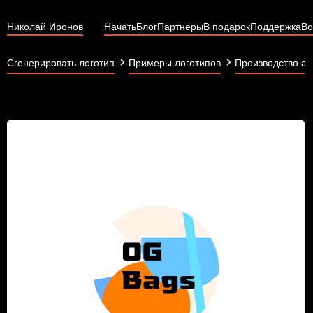
Николай Иронов
Начать
Блог
Партнеры
В подарок
Поддержка
Во
Сгенерировать логотип
Примеры логотипов
Производство ак