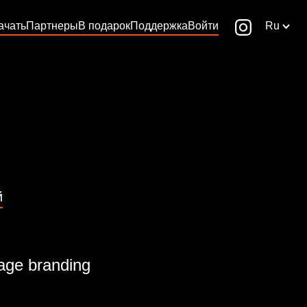
ачать
Партнеры
В подарок
Поддержка
Войти
Ru
й