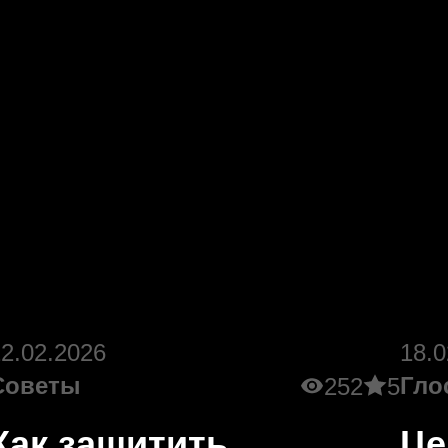
22.02.2026
18.0
Советы
Гло
252
5
Как защитить
Це