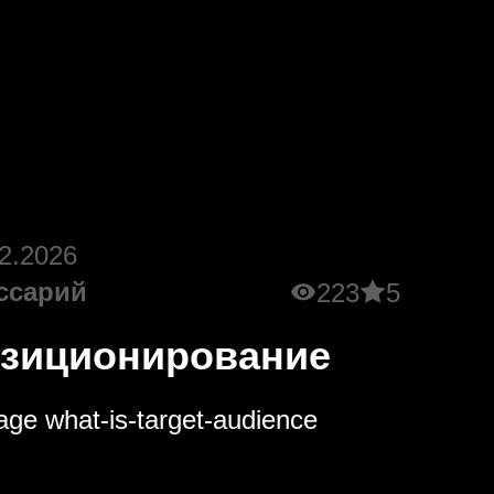
2.2026
ссарий
223
5
зиционирование