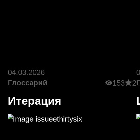
04.03.2026
Глоссарий
153
2
Итерация