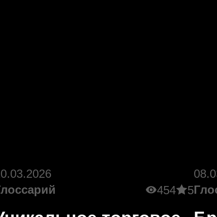
10.03.2026
08.0
Глоссарий
Гло
454
5