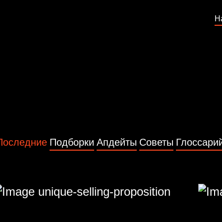
Н
Последние
Подборки
Апдейты
Советы
Глоссари