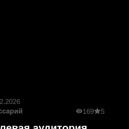
2.2026
ссарий
169
5
левая аудитория