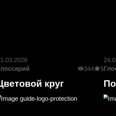
01.03.2026
24.0
Глоссарий
Гло
344
5
Цветовой круг
По