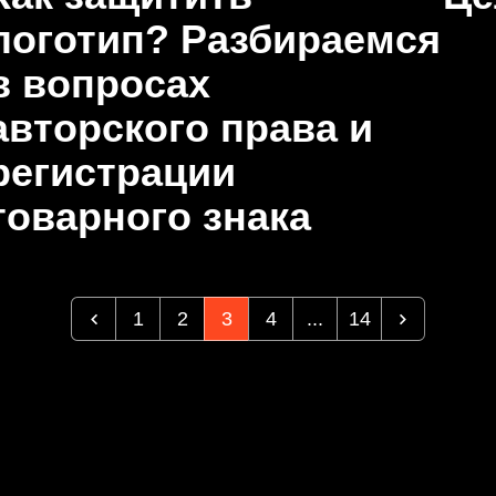
логотип? Разбираемся
в вопросах
авторского права и
регистрации
товарного знака
1
2
3
4
...
14