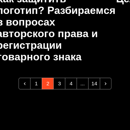
логотип? Разбираемся
в вопросах
авторского права и
регистрации
товарного знака
1
2
3
4
...
14