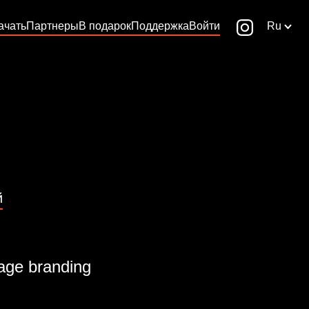
ачать
Партнеры
В подарок
Поддержка
Войти
Ru
й