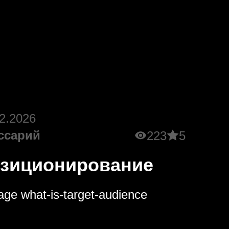
2.2026
ссарий
223
5
зиционирование