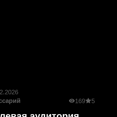
2.2026
ссарий
169
5
левая аудитория