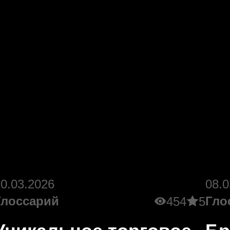
10.03.2026
08.0
Глоссарий
Гло
454
5