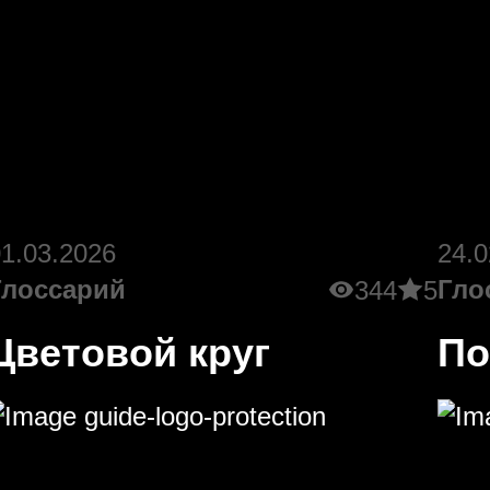
01.03.2026
24.0
Глоссарий
Гло
344
5
Цветовой круг
По