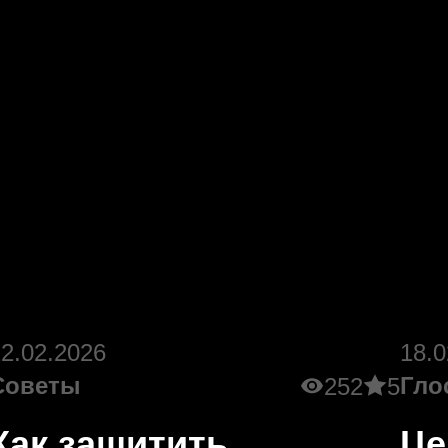
22.02.2026
18.0
Советы
Гло
252
5
Как защитить
Це