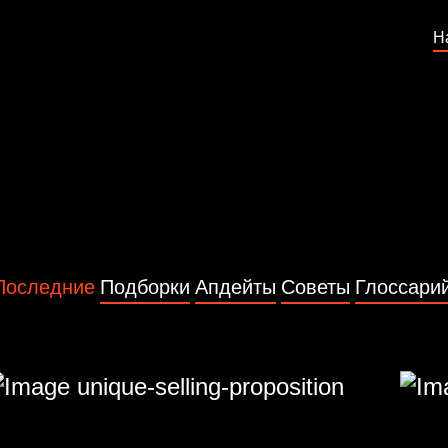
Н
Последние
Подборки
Апдейты
Советы
Глоссари