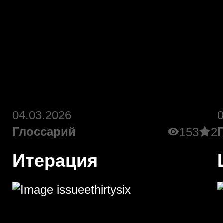
04.03.2026
Глоссарий
153
2
Итерация