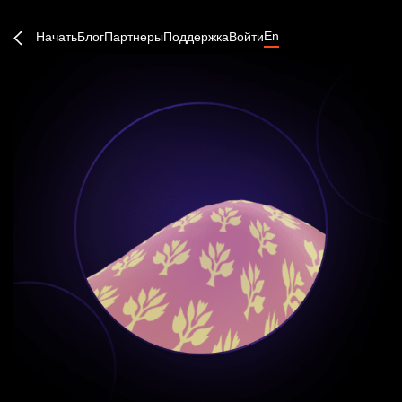
En
Начать
Блог
Партнеры
Поддержка
Войти
Создать аккаунт или войти
Продолжить →
Забыли пароль?
Быстрый вход: