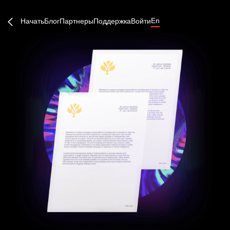
En
Начать
Блог
Партнеры
Поддержка
Войти
Создать аккаунт или войти
Продолжить →
Забыли пароль?
Быстрый вход: