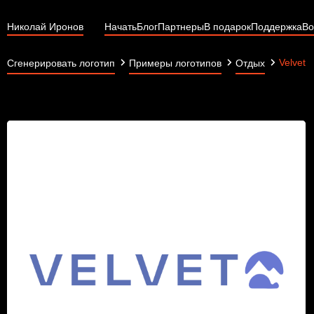
Николай Иронов
Начать
Блог
Партнеры
В подарок
Поддержка
Во
Velvet
Сгенерировать логотип
Примеры логотипов
Отдых