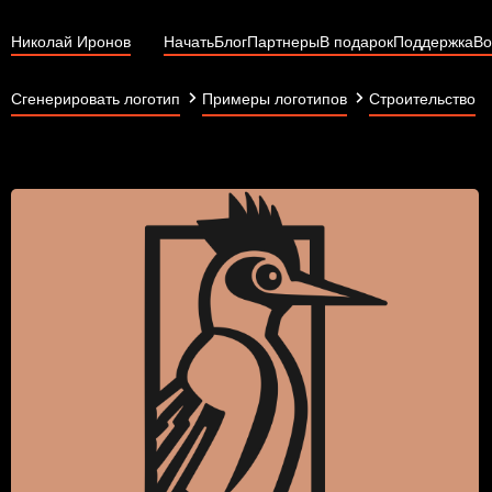
Николай Иронов
Начать
Блог
Партнеры
В подарок
Поддержка
Во
Сгенерировать логотип
Примеры логотипов
Строительство