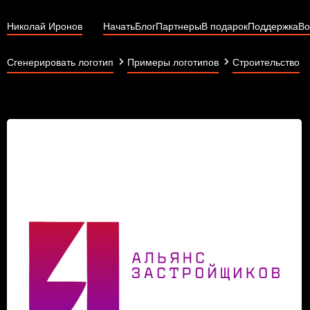
Николай Иронов
Начать
Блог
Партнеры
В подарок
Поддержка
Во
Сгенерировать логотип
Примеры логотипов
Строительство