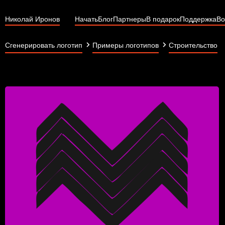
Николай Иронов
Начать
Блог
Партнеры
В подарок
Поддержка
Во
Сгенерировать логотип
Примеры логотипов
Строительство