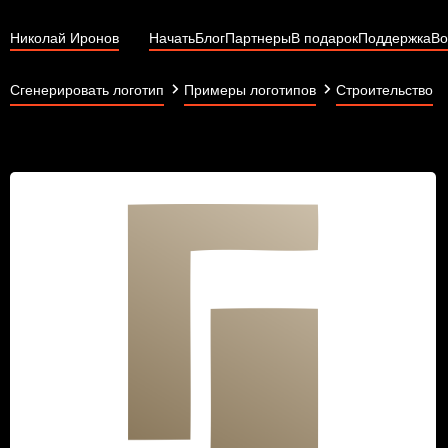
Николай Иронов
Начать
Блог
Партнеры
В подарок
Поддержка
Во
Сгенерировать логотип
Примеры логотипов
Строительство