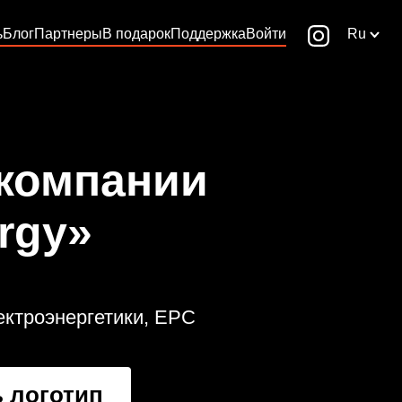
ь
Блог
Партнеры
В подарок
Поддержка
Войти
Ru
 компании
rgy»
ектроэнергетики, EPC
 логотип