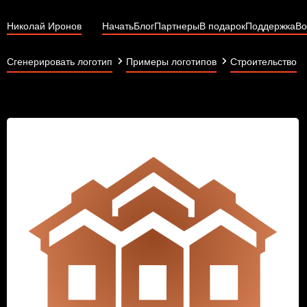
Николай Иронов
Начать
Блог
Партнеры
В подарок
Поддержка
Во
Сгенерировать логотип
Примеры логотипов
Строительство