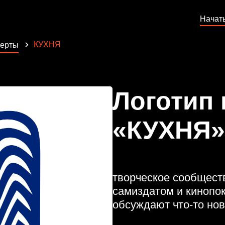
Начат
КУХНЯ
церты
Логотип
«КУХНЯ»
творческое сообществ
самиздатом и кинопок
обсуждают что-то но