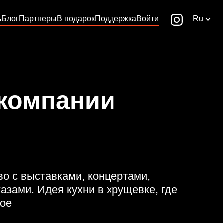
ь
Блог
Партнеры
В подарок
Поддержка
Войти
Ru
 компании
о с выставками, концертами,
азами. Идея кухни в хрущевке, где
вое