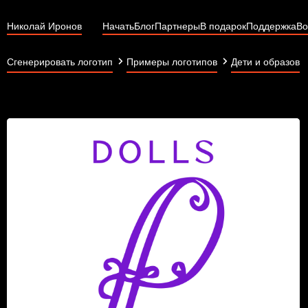
Николай Иронов
Начать
Блог
Партнеры
В подарок
Поддержка
Во
Сгенерировать логотип
Примеры логотипов
Дети и образова