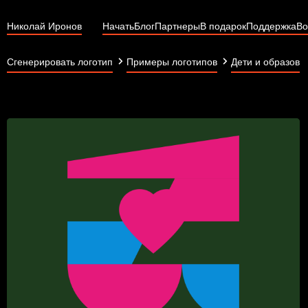
Николай Иронов
Начать
Блог
Партнеры
В подарок
Поддержка
Во
Сгенерировать логотип
Примеры логотипов
Дети и образова