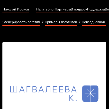
Николай Иронов
Начать
Блог
Партнеры
В подарок
Поддержка
Во
Сгенерировать логотип
Примеры логотипов
Повседневная о