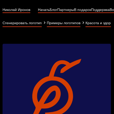
Николай Иронов
Начать
Блог
Партнеры
В подарок
Поддержка
Во
Сгенерировать логотип
Примеры логотипов
Красота и здоро