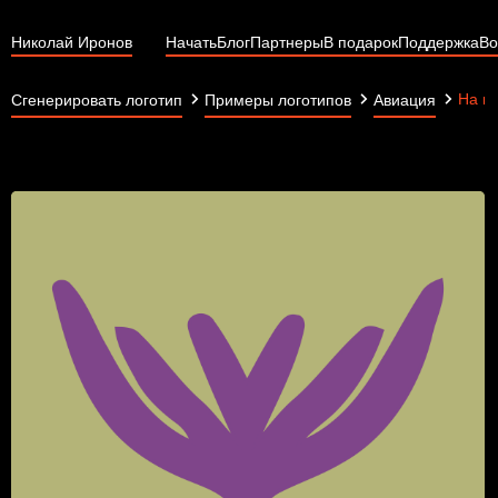
Николай Иронов
Начать
Блог
Партнеры
В подарок
Поддержка
Во
На кр
Сгенерировать логотип
Примеры логотипов
Авиация