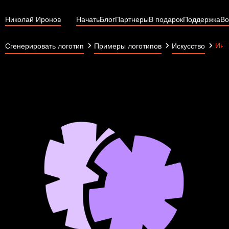
Николай Иронов
Начать
Блог
Партнеры
В подарок
Поддержка
Во
Инт
Сгенерировать логотип
Примеры логотипов
Искусство