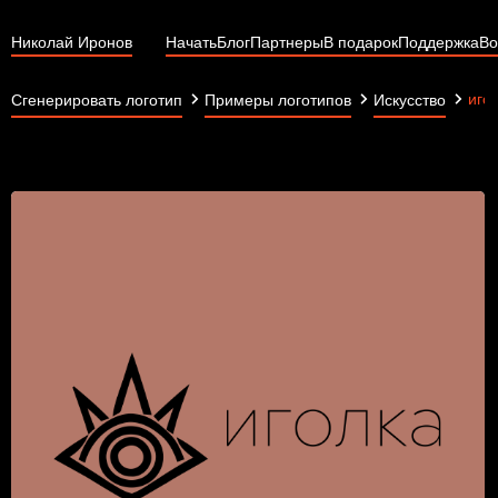
Николай Иронов
Начать
Блог
Партнеры
В подарок
Поддержка
Во
иго
Сгенерировать логотип
Примеры логотипов
Искусство