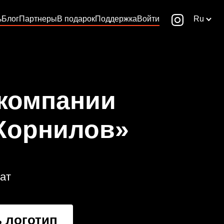
ь
Блог
Партнеры
В подарок
Поддержка
Войти
Ru
 компании
Корнилов»
ат
 логотип