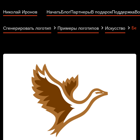
Николай Иронов
Начать
Блог
Партнеры
В подарок
Поддержка
Во
Бел
Сгенерировать логотип
Примеры логотипов
Искусство