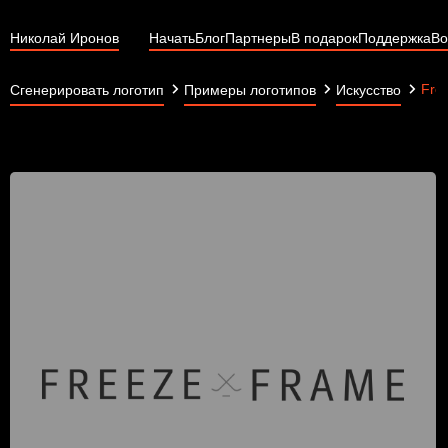
Николай Иронов
Начать
Блог
Партнеры
В подарок
Поддержка
Во
Fre
Сгенерировать логотип
Примеры логотипов
Искусство