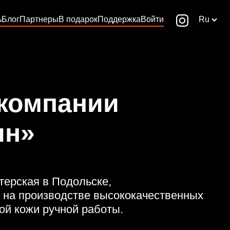
ь
Блог
Партнеры
В подарок
Поддержка
Войти
Ru
 компании
ин»
терская в Подольске,
на производстве высококачественных
ой кожи ручной работы.