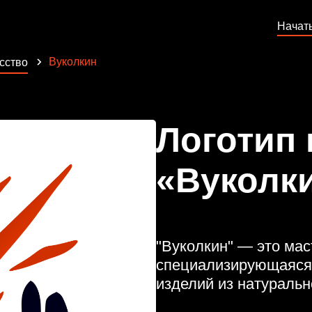
Начат
Вуколкин
сство
Логотип
«Вуколк
"Вуколкин" — это мас
специализирующаяся 
изделий из натуральн