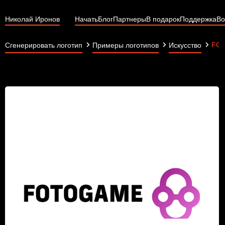
Николай Иронов
Начать
Блог
Партнеры
В подарок
Поддержка
Во
FO
Сгенерировать логотип
Примеры логотипов
Искусство