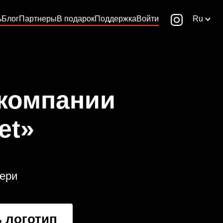
ь
Блог
Партнеры
В подарок
Поддержка
Войти
Ru
 компании
et»
вери
 логотип