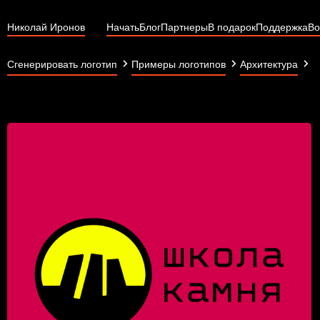
Николай Иронов
Начать
Блог
Партнеры
В подарок
Поддержка
Во
ш
Сгенерировать логотип
Примеры логотипов
Архитектура