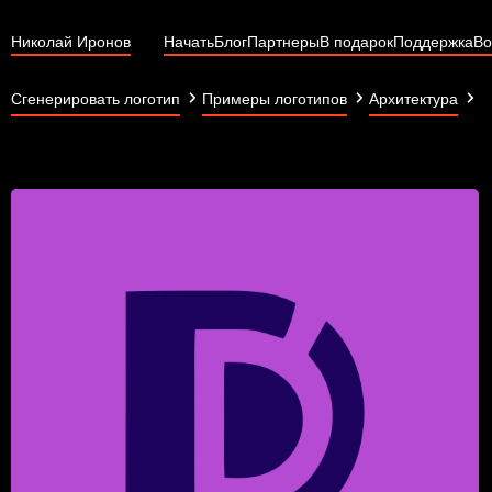
Николай Иронов
Начать
Блог
Партнеры
В подарок
Поддержка
Во
D
Сгенерировать логотип
Примеры логотипов
Архитектура