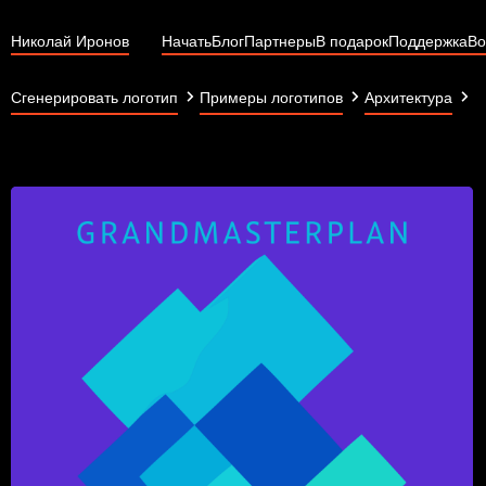
Николай Иронов
Начать
Блог
Партнеры
В подарок
Поддержка
Во
G
Сгенерировать логотип
Примеры логотипов
Архитектура