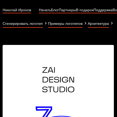
Николай Иронов
Начать
Блог
Партнеры
В подарок
Поддержка
Во
Z
Сгенерировать логотип
Примеры логотипов
Архитектура