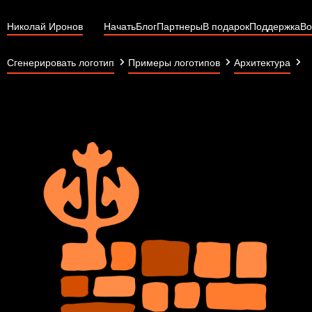
Николай Иронов
Начать
Блог
Партнеры
В подарок
Поддержка
Во
П
Сгенерировать логотип
Примеры логотипов
Архитектура