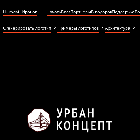
Николай Иронов
Начать
Блог
Партнеры
В подарок
Поддержка
Во
У
Сгенерировать логотип
Примеры логотипов
Архитектура