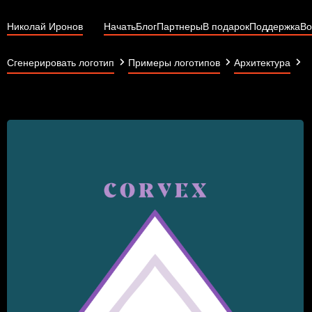
Николай Иронов
Начать
Блог
Партнеры
В подарок
Поддержка
Во
C
Сгенерировать логотип
Примеры логотипов
Архитектура