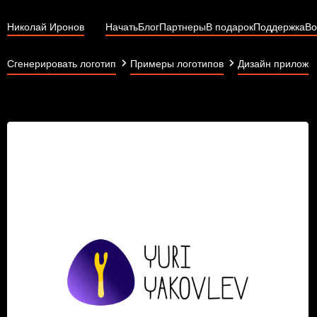
Николай Иронов
Начать
Блог
Партнеры
В подарок
Поддержка
Во
Сгенерировать логотип
Примеры логотипов
Дизайн приложе