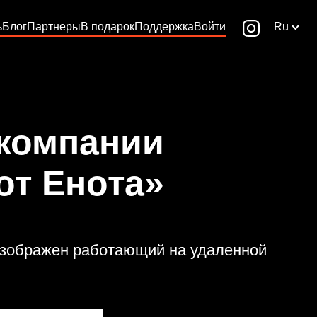
ь
Блог
Партнеры
В подарок
Поддержка
Войти
Ru
 компании
от Енота»
 изображен работающий на удаленной