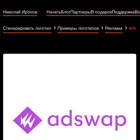
Николай Иронов
Начать
Блог
Партнеры
В подарок
Поддержка
Во
adsw
Сгенерировать логотип
Примеры логотипов
Реклама