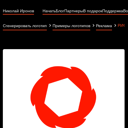
Николай Иронов
Начать
Блог
Партнеры
В подарок
Поддержка
Во
РИФ
Сгенерировать логотип
Примеры логотипов
Реклама