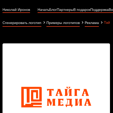
Николай Иронов
Начать
Блог
Партнеры
В подарок
Поддержка
Во
Тайг
Сгенерировать логотип
Примеры логотипов
Реклама