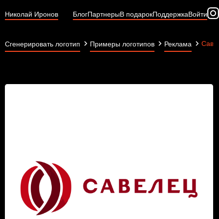
Николай Иронов
Блог
Партнеры
В подарок
Поддержка
Войти
Саве
Сгенерировать логотип
Примеры логотипов
Реклама