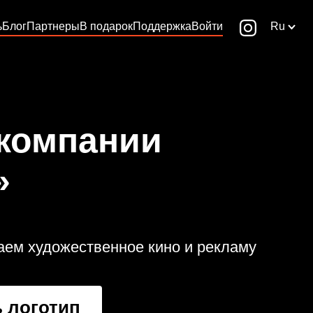
ь
Блог
Партнеры
В подарок
Поддержка
Войти
Ru
 компании
»
аем художественное кино и рекламу
 логотип