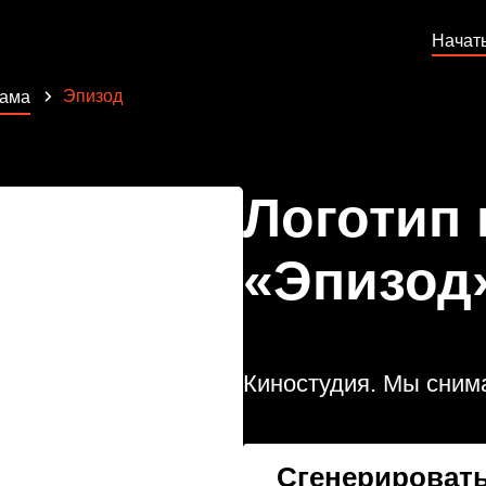
Начат
Эпизод
лама
Логотип
«Эпизод
Киностудия. Мы сним
Сгенерировать