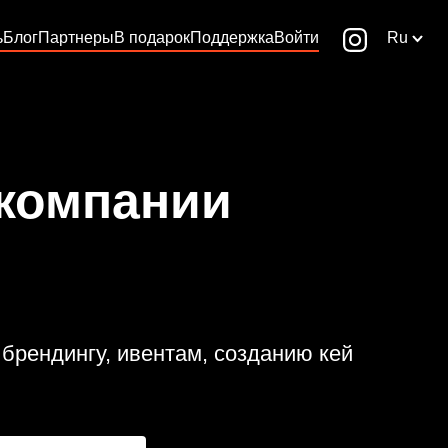
ь
Блог
Партнеры
В подарок
Поддержка
Войти
Ru
 компании
 брендингу, ивентам, созданию кей