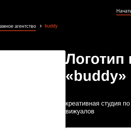
Начат
buddy
амное агентство
Логотип
«buddy»
креативная студия по
вижуалов