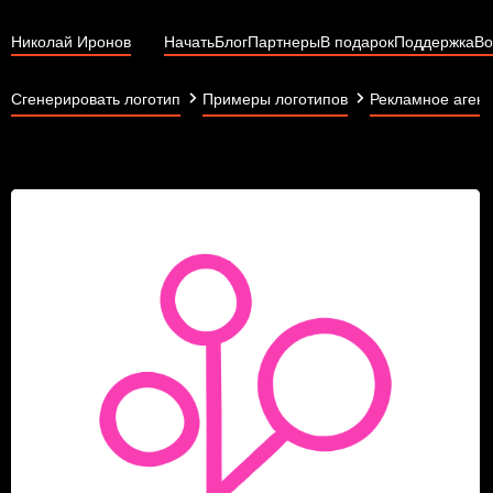
Николай Иронов
Начать
Блог
Партнеры
В подарок
Поддержка
Во
Сгенерировать логотип
Примеры логотипов
Рекламное агент