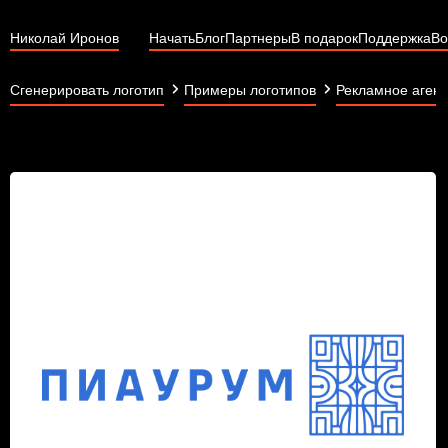
Николай Иронов
Начать
Блог
Партнеры
В подарок
Поддержка
Во
Сгенерировать логотип
Примеры логотипов
Рекламное агент