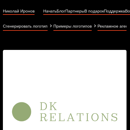
Николай Иронов
Начать
Блог
Партнеры
В подарок
Поддержка
Во
Сгенерировать логотип
Примеры логотипов
Рекламное агент