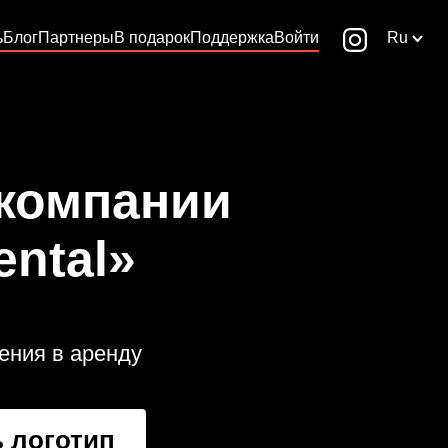
ь
Блог
Партнеры
В подарок
Поддержка
Войти
Ru
 компании
ntal»
ения в аренду
 логотип