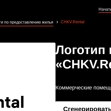
Начат
CHKV.Rental
ги по предоставлению жилья
Логотип
«CHKV.Re
Коммерческие помещ
Сгенерировать