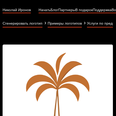
Николай Иронов
Начать
Блог
Партнеры
В подарок
Поддержка
Во
Сгенерировать логотип
Примеры логотипов
Услуги по предо