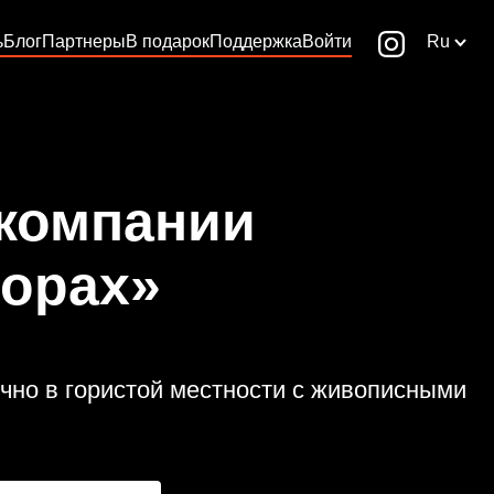
ь
Блог
Партнеры
В подарок
Поддержка
Войти
Ru
 компании
горах»
чно в гористой местности с живописными