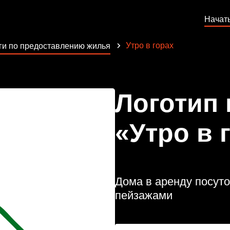
Начат
Утро в горах
ги по предоставлению жилья
Логотип
«Утро в 
Дома в аренду посуто
пейзажами