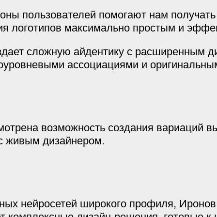
роны пользователей помогают нам получать
ия логотипов максимально простым и эффе
здает сложную айдентику с расширенным д
гоуровневыми ассоциациями и оригинальны
мотрена возможность создания вариаций в
 с живым дизайнером.
вных нейросетей широкого профиля, Иронов 
ет комплексные дизайн-решения, готовые к