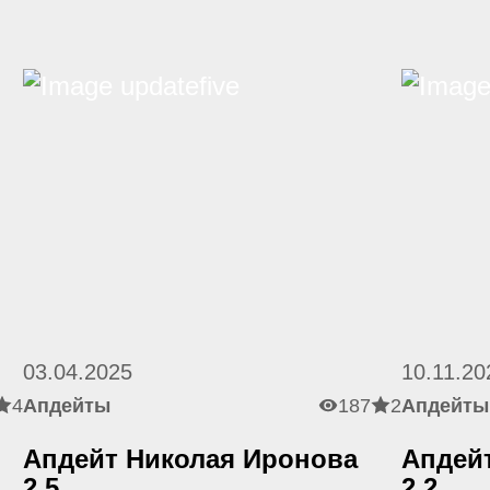
03.04.2025
10.11.20
4
Апдейты
187
2
Апдейты
Апдейт Николая Иронова
Апдей
2.5
2.2