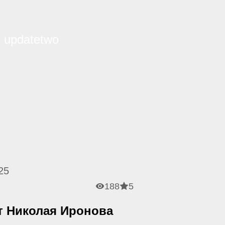
25
188
5
т Николая Иронова