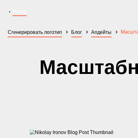
Назад
Масшта
Сгенерировать логотип
Блог
Апдейты
Масштабн