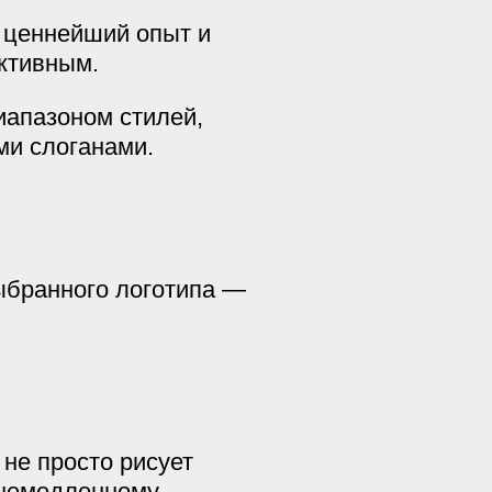
 ценнейший опыт и
ктивным.
иапазоном стилей,
ми слоганами.
ыбранного логотипа —
не просто рисует
 немедленному