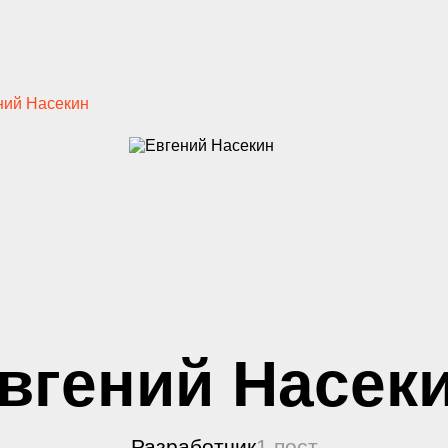
ний Насекин
вгений Насек
Разработчик
1 пост