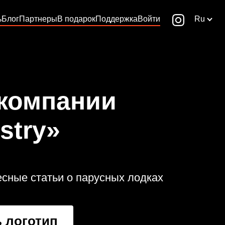
ь
Блог
Партнеры
В подарок
Поддержка
Войти
Ru
 компании
stry»
ресные статьи о парусных лодках
 логотип